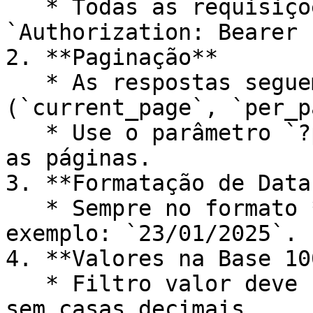
   * Todas as requisições exigem uso do cabeçalho 
`Authorization: Bearer 
2. **Paginação**

   * As respostas seguem o formato de paginação 
(`current_page`, `per_p
   * Use o parâmetro `?page=N` para navegar entre 
as páginas.

3. **Formatação de Datas
   * Sempre no formato **dd/mm/aaaa**, por 
exemplo: `23/01/2025`.

4. **Valores na Base 100
   * Filtro valor deve ser enviado na base 100, 
sem casas decimais.
